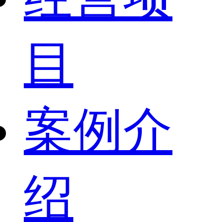
目
案例介
绍