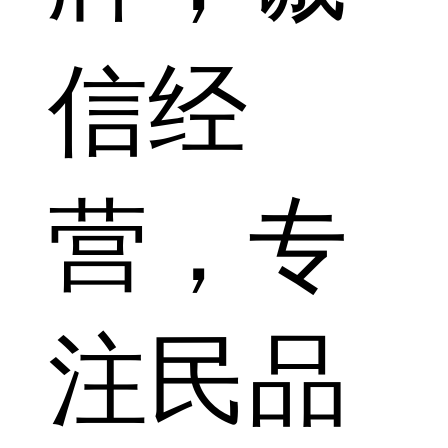
信经
营，专
注民品