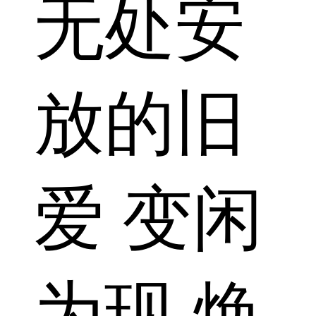
无处安
放的旧
爱 变闲
为现 焕