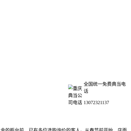
全国统一免费典当电
话
13072321137
生肖金的柜台前，已有多位选购询价的客人。从春节前开始，店面