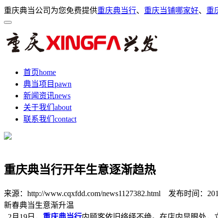
重庆典当公司为您免费提供
重庆典当行
、
重庆当铺哪家好
、
重
首页
home
典当项目
pawn
新闻资讯
news
关于我们
about
联系我们
contact
重庆典当行开年生意逐渐趋热
来源：http://www.cqxfdd.com/news1127382.html
发布时间：2019-0
新春典当生意渐升温
2月19日，
重庆典当行
内顾客依旧络绎不绝。在店内显眼处，立