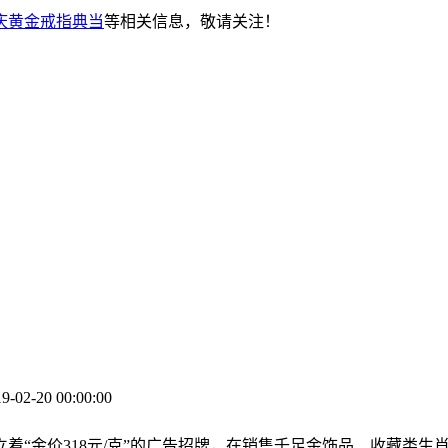
庆黄金戒指典当
等相关信息，敬请关注！
2-20 00:00:00
着“金价318元/克”的广告招牌，在销售千足金饰品、收藏类