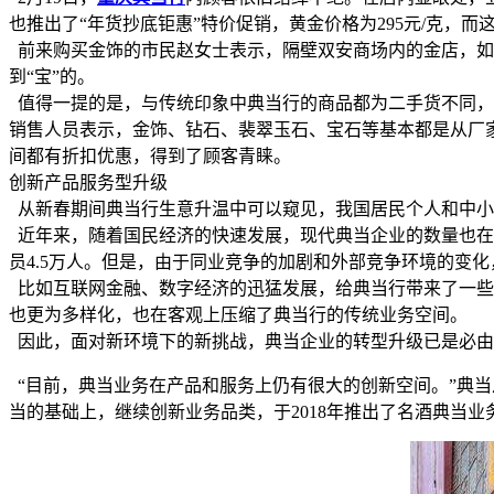
也推出了“年货抄底钜惠”特价促销，黄金价格为295元/克，
前来购买金饰的市民赵女士表示，隔壁双安商场内的金店，如周
到“宝”的。
值得一提的是，与传统印象中典当行的商品都为二手货不同，
销售人员表示，金饰、钻石、裴翠玉石、宝石等基本都是从厂
间都有折扣优惠，得到了顾客青睐。
创新产品服务型升级
从新春期间典当行生意升温中可以窥见，我国居民个人和中小
近年来，随着国民经济的快速发展，现代典当企业的数量也在快速
员4.5万人。但是，由于同业竞争的加剧和外部竞争环境的变
比如互联网金融、数字经济的迅猛发展，给典当行带来了一些
也更为多样化，也在客观上压缩了典当行的传统业务空间。
因此，面对新环境下的新挑战，典当企业的转型升级已是必由
“目前，典当业务在产品和服务上仍有很大的创新空间。”典
当的基础上，继续创新业务品类，于2018年推出了名酒典当