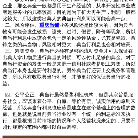
企业，那么典金一般都是用于生产经营的，从事开发性事业或
者是服务业的几率较高，目的是为了扩大再生产，利润一般都
比较大。所以这类出典人的典当行利息可以可能会高一点。
二、风险评估。
重庆当铺
业务风险还是比较大的，因为典当
物有可能会发生破损、遗失、过时、假冒、降价等现象，所以
典当行利息中应该会包含一定的风险评估金，尤其是瓷器、首
饰之类的典当物，风险相对更大，典当行利息也会相对较高。
三、筹集资金。典当行必须有足够的流动资金才可以保证在
出典人拿出物质进行典当的时候，可以付出足够的典金。对于
典当行资金的筹集一般是来源于信用社或者是职工筹集，所以
典当行本身也是要付利息的。另外典当行还要上交税务和管理
费，所以只有收取典当行利息，才能更好的保证典当行的收
益。
四、公平公正。典当行虽然是盈利性机构，但是其宗旨是服
务社会，应该秉着公平、自愿、等价有偿、诚实信用的原则来
经营，所以典当行利息也应该是建立在这个基础上的合理的数
额。也是就是说目前典当行业没有一个统一的利息标准来执
行，都是根据目前市场的情况和个人经营状况来定的，只要不
超过规定的范围内都可以自由调整。