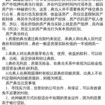
房产作抵押向典当行借款，并在约定的时间内付清本息，赎回
房产的一种融资行为。这里，典当人并不需要将房产移交典当
行占有，典当行也无权使用、收益该房产，而仅仅是限制其产
权转移，将其作为清偿本息的财产担保，房产仍归原产权人使
用。所以，现在所指的房产典当实际上就是房产抵押，其内涵
与《民法》所定义的房产典当行为有本质的区别。
房产典当
特点
1.房屋的典当通过典当契约来设定。承典人和出典人应约定
典价和回赎时间，典价一般是房屋实际价值的一半或稍高一
些。
2.承典人对出典房屋享有占有、使用、收益的权利，可以转
典、出租、设定担保和转让典权。
3.典价无利息，房屋无租金。在典当关系中表现为以租金抵
借贷资金(典价)的利息。
4.出典人在典期届满时有权以原典价回赎房屋。出典人不在
约定期间内回赎房屋的，则视为绝卖。
房产典当
注意事项
1、寻找实力强，信誉好的公司合作，有保证，可以有效避
免不必要的纠纷。
2、此种融资方式比较适合中短期的资金运作，因为利息要
高于银行贷款。