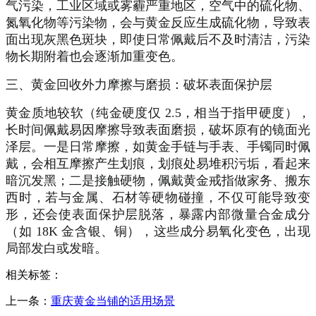
气污染，工业区域或雾霾严重地区，空气中的硫化物、
氮氧化物等污染物，会与黄金反应生成硫化物，导致表
面出现灰黑色斑块，即使日常佩戴后不及时清洁，污染
物长期附着也会逐渐加重变色。
三、
黄金回收
外力摩擦与磨损：破坏表面保护层
黄金质地较软（纯金硬度仅
2.5，相当于指甲硬度），
长时间佩戴易因摩擦导致表面磨损，破坏原有的镜面光
泽层。一是日常摩擦，如黄金手链与手表、手镯同时佩
戴，会相互摩擦产生划痕，划痕处易堆积污垢，看起来
暗沉发黑；二是接触硬物，佩戴黄金戒指做家务、搬东
西时，若与金属、石材等硬物碰撞，不仅可能导致变
形，还会使表面保护层脱落，暴露内部微量合金成分
（如 18K 金含银、铜），这些成分易氧化变色，出现
局部发白或发暗。
相关标签：
上一条：
重庆黄金当铺的适用场景