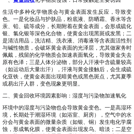
一、
黄金回收
化学物质侵蚀：日常接触是主要诱因
生活中多种化学物质会与黄金表面发生反应，导致变
色。一是化妆品与护肤品，粉底液、防晒霜、香水等含
汞、铅、硫等成分，长期附着在黄金表面，会形成硫化
银、氯化银等深色化合物，使黄金出现黑斑或发黑；二
是清洁用品，洗洁精、洗衣液、消毒液等含表面活性剂
与碱性物质，会破坏黄金表面的光泽层，尤其做家务时
佩戴，残留的化学物质会加速表面氧化，导致黄金失去
原有色泽；三是人体分泌物，部分人汗液中含硫量较高
（如运动后大量出汗），汗液与黄金接触后，会生成硫
化亚铁，使黄金表面出现暗黄色或黑色斑点，尤其夏季
或易出汗人群，变色现象更明显。
二、
黄金回收
环境因素影响：湿度与污染物加速氧化
环境中的湿度与污染物也会导致黄金变色。一是高湿环
境，长期处于潮湿环境（如浴室、厨房），空气中的水
分会与黄金表面的微量杂质（如银、铜）发生电化学腐
蚀，形成氧化膜，使黄金表面出现发乌、暗淡；二是空