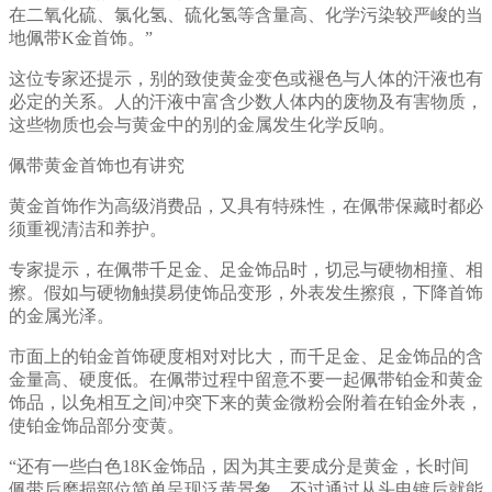
在二氧化硫、氯化氢、硫化氢等含量高、化学污染较严峻的当
地佩带K金首饰。”
这位专家还提示，别的致使黄金变色或褪色与人体的汗液也有
必定的关系。人的汗液中富含少数人体内的废物及有害物质，
这些物质也会与黄金中的别的金属发生化学反响。
佩带黄金首饰也有讲究
黄金首饰作为高级消费品，又具有特殊性，在佩带保藏时都必
须重视清洁和养护。
专家提示，在佩带千足金、足金饰品时，切忌与硬物相撞、相
擦。假如与硬物触摸易使饰品变形，外表发生擦痕，下降首饰
的金属光泽。
市面上的铂金首饰硬度相对对比大，而千足金、足金饰品的含
金量高、硬度低。在佩带过程中留意不要一起佩带铂金和黄金
饰品，以免相互之间冲突下来的黄金微粉会附着在铂金外表，
使铂金饰品部分变黄。
“还有一些白色18K金饰品，因为其主要成分是黄金，长时间
佩带后磨损部位简单呈现泛黄景象，不过通过从头电镀后就能