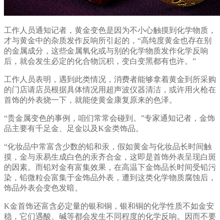
工作人员通知记者，黄金变色是因为不小心触摸到化学物质，
才与黄金中的杂质发作反响所引起的，“高纯度黄金也存在别
的金属成分，这些金属氧化或与别的化学物质发作化学反响
后，就会发生必定的化合物沉积，变白变黑都有也许。”
工作人员表明，遇到此类情况，消费者能够拿着黄金到所采购
的门店请店员根据具体情况用超声波仪器清洁，或许用火枪在
首饰的外表烧一下，就能使黄金康复原来的色泽。
“贵金属变色的事例，咱们常常会碰到。”专家通知记者，金饰
品主要有千足金、足金以及K金类饰品。
“化妆品中常富含少数的铅和汞，假如黄金与化妆品长时间触
摸，金与汞易生成白色的汞齐合金，这即是首饰外表呈现白斑
的因素。而铅对金有富集效果，在高温下金饰品长时间受铅污
染，铅微粒会富集于金饰品外表，遭到这类化学物质腐蚀后，
饰品外表会变色发暗。
K金首饰还富含必定量的银和铜，银和铜的化学性质不如金安
稳，它们遇酸、碱等都会发生不同程度的化学反响。因而不要