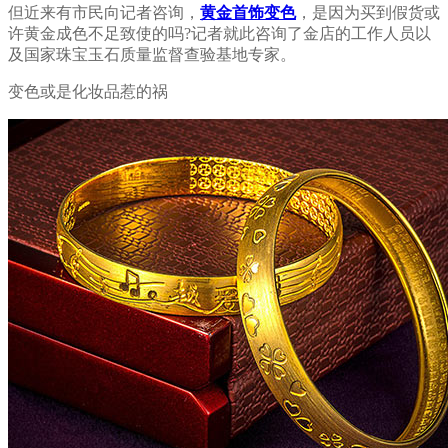
但近来有市民向记者咨询，
黄金首饰变色
，是因为买到假货或
许黄金成色不足致使的吗?记者就此咨询了金店的工作人员以
及国家珠宝玉石质量监督查验基地专家。
变色或是化妆品惹的祸