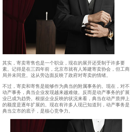
其实，寄卖寄售也是一个职业，现在的展开还受制于许多要
素。记得是在三四年前，北京市就有人筹建寄卖协会，但工商
局并未同意。这从旁边面反映了政府对寄卖的情绪。
不过，寄卖和寄售是能够作为典当的附属事务的。现在，对不
动产事务，典当企业发现越来越难做。反而是动产事务的扩展
业已成为趋势。根据企业反映的状况来看，典当在动产质押上
的额度是逐年扩展的。现在有许多人现已知道到，动产事务是
典当立市的底子，是核心竞争力。