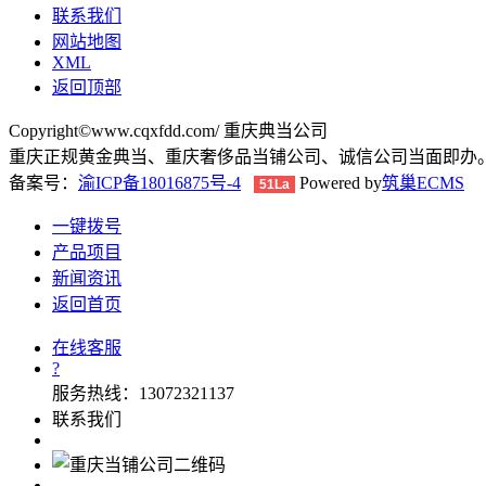
联系我们
网站地图
XML
返回顶部
Copyright©www.cqxfdd.com/ 重庆典当公司
重庆正规黄金典当、重庆奢侈品当铺公司、诚信公司当面即办
备案号：
渝ICP备18016875号-4
Powered by
筑巢ECMS
51La
一键拨号
产品项目
新闻资讯
返回首页
在线客服
?
服务热线：13072321137
联系我们