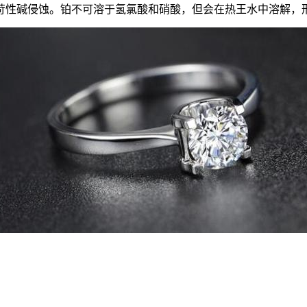
性碱侵蚀。铂不可溶于氢氯酸和硝酸，但会在热王水中溶解，形成氯