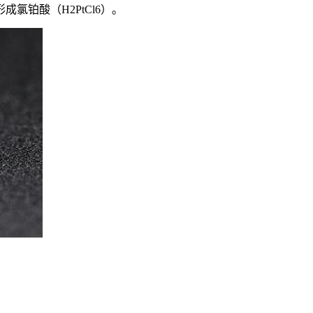
铂酸（H2PtCl6）。