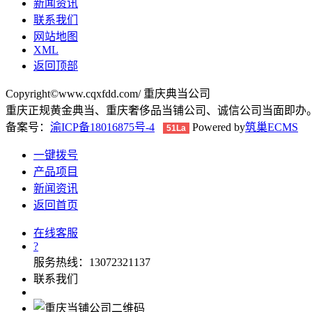
新闻资讯
联系我们
网站地图
XML
返回顶部
Copyright©www.cqxfdd.com/ 重庆典当公司
重庆正规黄金典当、重庆奢侈品当铺公司、诚信公司当面即办
备案号：
渝ICP备18016875号-4
Powered by
筑巢ECMS
51La
一键拨号
产品项目
新闻资讯
返回首页
在线客服
?
服务热线：13072321137
联系我们