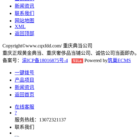
新闻资讯
联系我们
网站地图
XML
返回顶部
Copyright©www.cqxfdd.com/ 重庆典当公司
重庆正规黄金典当、重庆奢侈品当铺公司、诚信公司当面即办
备案号：
渝ICP备18016875号-4
Powered by
筑巢ECMS
51La
一键拨号
产品项目
新闻资讯
返回首页
在线客服
?
服务热线：13072321137
联系我们